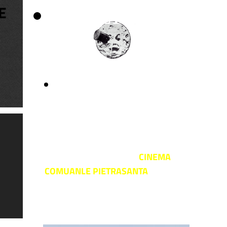
E
SPAZIOCINEM
APUANIA
CINESERVICE s.r.l.
LE CITTA' DI
PIANURA
CINEMA
COMUANLE PIETRASANTA